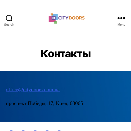
Search
Menu
citydoors.com.ua
Контакты
office@citydoors.com.ua
проспект Победы, 17, Киев, 03065