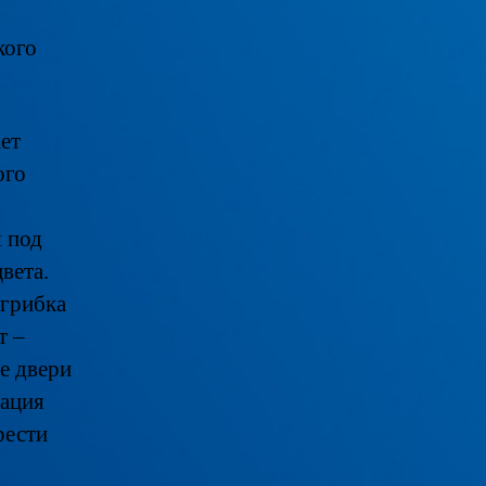
кого
ет
ого
я под
вета.
 грибка
т –
е двери
нация
рести