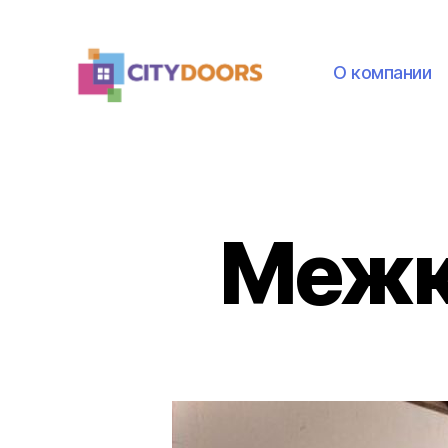
О компании
citydoors.com.ua
Межк