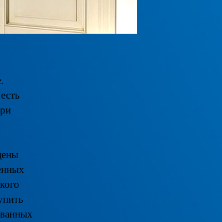
.
 есть
ери
цены
енных
окого
Купить
ованных