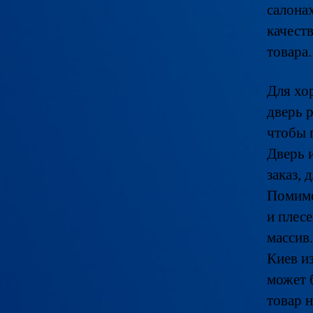
салона
качест
товара.
Для хо
дверь 
чтобы 
Дверь и
заказ, 
Помимо
и плес
массив
Киев и
может 
товар н