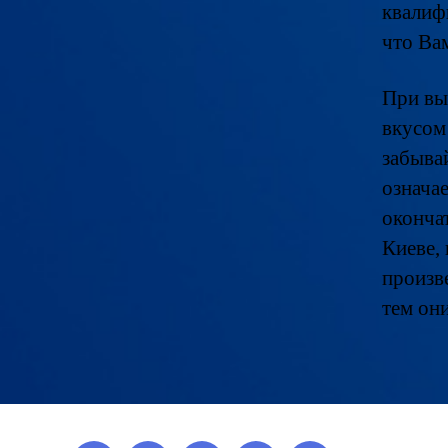
квалиф
что Ва
При вы
вкусом
забывай
означае
оконча
Киеве, 
произв
тем он