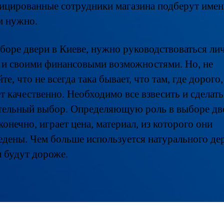
ицированные сотрудники магазина подберут имен
м нужно.
боре двери в Киеве, нужно руководствоваться л
 и своими финансовыми возможностями. Но, не
те, что не всегда така бывает, что там, где дорого,
т качественно. Необходимо все взвесить и сделать
тельный выбор. Определяющую роль в выборе дв
конечно, играет цена, материал, из которого они
едены. Чем больше используется натурального дер
и будут дороже.