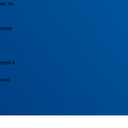
но то,
ичным
ерей в
ева,