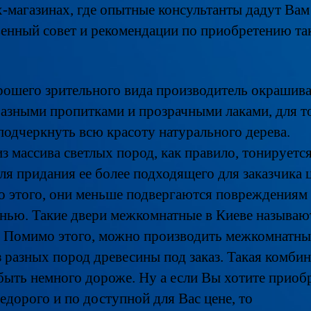
х-магазинах, где опытные консультанты дадут Вам
венный совет и рекомендации по приобретению та
рошего зрительного вида производитель окрашива
разными пропитками и прозрачными лаками, для т
подчеркнуть всю красоту натурального дерева.
з массива светлых пород, как правило, тонируетс
для придания ее более подходящего для заказчика ц
 этого, они меньше подвергаются повреждениям
енью. Такие двери межкомнатные в Киеве называю
. Помимо этого, можно производить межкомнатны
з разных пород древесины под заказ. Такая комби
быть немного дороже. Ну а если Вы хотите приоб
едорого и по доступной для Вас цене, то