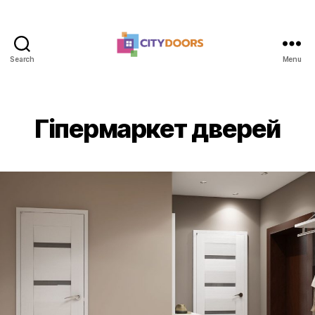
Search
Menu
citydoors.com.ua
Гіпермаркет дверей