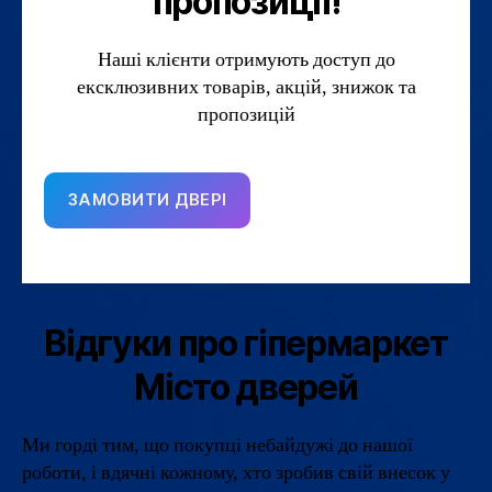
пропозиції!
Наші клієнти отримують доступ до
ексклюзивних товарів, акцій, знижок та
пропозицій
ЗАМОВИТИ ДВЕРІ
Відгуки про гіпермаркет
Місто дверей
Ми горді тим, що покупці небайдужі до нашої
роботи, і вдячні кожному, хто зробив свій внесок у