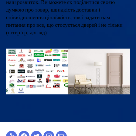
наш розвиток. Ви можете як поділитися своєю
думкою про товар, швидкість доставки і
співвідношення ціна/якість, так і задати нам
питання про все, що стосується дверей і не тільки
(інтер’єр, догляд).