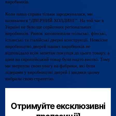
виробників.
Коли наша справа тільки зароджувалася, ми
називалися “ДВЕРНИЙ ХОЛДИНГ”. На той час в
Україні не було ще серйозних регіональних
виробників. Ринок заповнювали польські, фінські,
іспанські та італійські дверні конструкції. Неякісне
виробництво дверей наших виробників не
відповідало всім запитам покупця до цього товару, а
ціни на європейський товар були надто високі. Тому
ми звернули свою увагу на фабрики, які були
лідерами у виробництві дверей і завдяки цьому
вибрали свою стратегію.
Отримуйте ексклюзивні