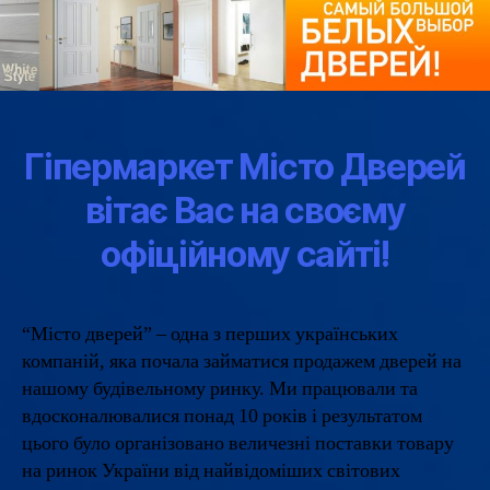
Гіпермаркет Місто Дверей
вітає Вас на своєму
офіційному сайті!
“Місто дверей” – одна з перших українських
компаній, яка почала займатися продажем дверей на
нашому будівельному ринку. Ми працювали та
вдосконалювалися понад 10 років і результатом
цього було організовано величезні поставки товару
на ринок України від найвідоміших світових