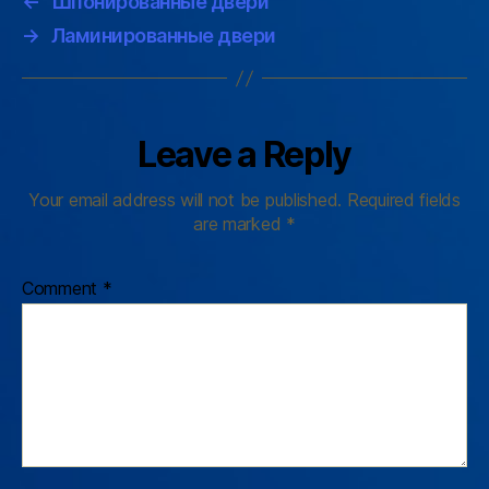
←
Шпонированные двери
→
Ламинированные двери
Leave a Reply
Your email address will not be published.
Required fields
are marked
*
Comment
*