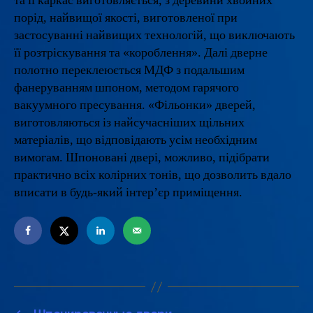
та її каркас виготовляється, з деревини хвойних
порід, найвищої якості, виготовленої при
застосуванні найвищих технологій, що виключають
її розтріскування та «короблення». Далі дверне
полотно переклеюється МДФ з подальшим
фанеруванням шпоном, методом гарячого
вакуумного пресування. «Фільонки» дверей,
виготовляються із найсучасніших щільних
матеріалів, що відповідають усім необхідним
вимогам. Шпоновані двері, можливо, підібрати
практично всіх колірних тонів, що дозволить вдало
вписати в будь-який інтер’єр приміщення.