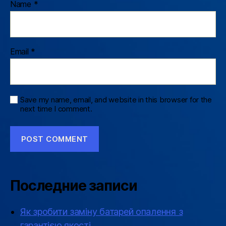
Name
*
Email
*
Save my name, email, and website in this browser for the
next time I comment.
Последние записи
Як зробити заміну батарей опалення з
гарантією якості