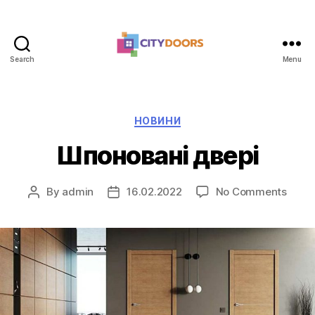
Search
Menu
citydoors.com.ua
Categories
НОВИНИ
Шпоновані двері
on
By
admin
16.02.2022
No Comments
Post
Post
Шпон
author
date
двері